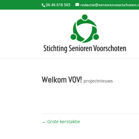
06 46 618 565
redactie@seniorenvoorschoten.
Welkom VOV!
projectnieuws
←
Grote kerstaktie