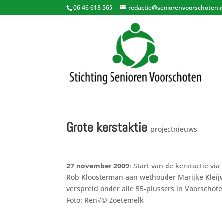
06 46 618 565
redactie@seniorenvoorschoten.
Grote kerstaktie
projectnieuws
27 november 2009
: Start van de kerstactie v
Rob Kloosterman aan wethouder Marijke Klei
verspreid onder alle 55-plussers in Voorschot
Foto: Ren√© Zoetemelk