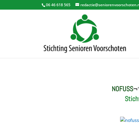
06 46 618 565
redactie@seniorenvoorschoten.
NOFUSS
¬
Stich